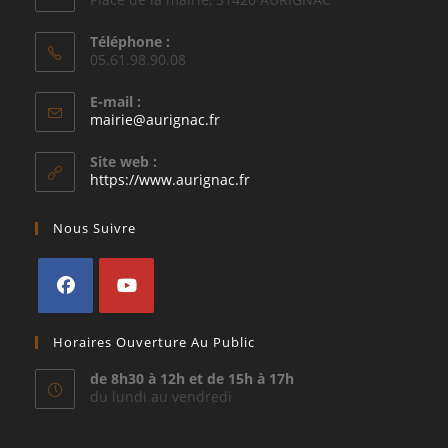
Téléphone :
05.61.98.90.08
E-mail :
S’ouvre
mairie@aurignac.fr
dans
votre
Site web :
application
https://www.aurignac.fr
Nous Suivre
S’ouvre
S’ouvre
Horaires Ouverture Au Public
dans
dans
un
un
de 8h30 à 12h et de 15h à 17h
du lundi au vendredi
nouvel
nouvel
onglet
onglet