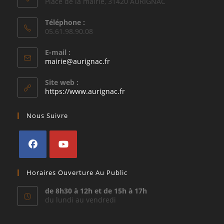
Place de la mairie, 31420 AURIGNAC
Téléphone :
05.61.98.90.08
E-mail :
S’ouvre
mairie@aurignac.fr
dans
votre
Site web :
application
https://www.aurignac.fr
Nous Suivre
S’ouvre
S’ouvre
Horaires Ouverture Au Public
dans
dans
un
un
de 8h30 à 12h et de 15h à 17h
du lundi au vendredi
nouvel
nouvel
onglet
onglet