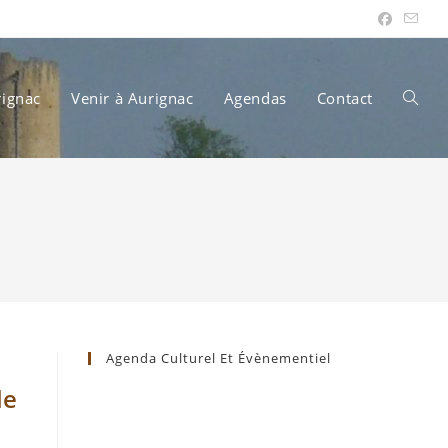
rignac
Venir à Aurignac
Agendas
Contact
Toggle
websit
search
Agenda Culturel Et Évènementiel
le
n