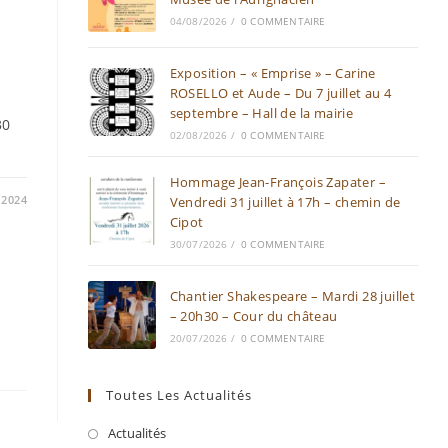
04/08/2026
/
0 COMMENTAIRE
Exposition – « Emprise » – Carine
ROSELLO et Aude – Du 7 juillet au 4
septembre – Hall de la mairie
30
02/08/2026
/
0 COMMENTAIRE
Hommage Jean-François Zapater –
/2024
Vendredi 31 juillet à 17h – chemin de
Cipot
30/07/2026
/
0 COMMENTAIRE
Chantier Shakespeare – Mardi 28 juillet
– 20h30 – Cour du château
20/07/2026
/
0 COMMENTAIRE
Toutes Les Actualités
Actualités