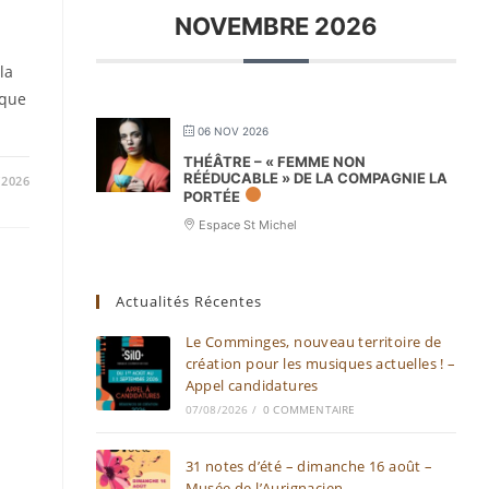
NOVEMBRE 2026
la
 que
06 NOV 2026
THÉÂTRE – « FEMME NON
RÉÉDUCABLE » DE LA COMPAGNIE LA
/2026
PORTÉE
Espace St Michel
Actualités Récentes
Le Comminges, nouveau territoire de
création pour les musiques actuelles ! –
Appel candidatures
07/08/2026
/
0 COMMENTAIRE
31 notes d’été – dimanche 16 août –
Musée de l’Aurignacien