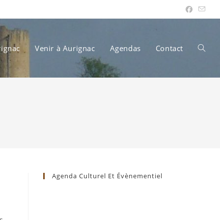
rignac
Venir à Aurignac
Agendas
Contact
Toggle
websit
search
Agenda Culturel Et Évènementiel
s