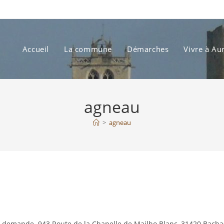
Accueil
La commune
Démarches
Vivre à Au
agneau
>
agneau
sur demande. 943 Route de la Chapelle de Mailho Blanc, 31420 Bacha