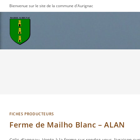
Skip
Bienvenue sur le site de la commune d'Aurignac
to
content
FICHES PRODUCTEURS
Ferme de Mailho Blanc – ALAN
Colis d’agneau. Vente à la ferme sur rendez-vous, livraison 