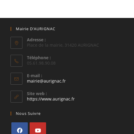
Mairie D’AURIGNAC
Adresse :
Place de la mairie, 31420 AURIGNAC
Téléphone :
05.61.98.90.08
E-mail :
S’ouvre
mairie@aurignac.fr
dans
votre
Site web :
application
https://www.aurignac.fr
Nous Suivre