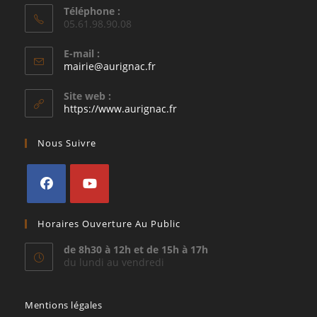
Téléphone :
05.61.98.90.08
E-mail :
S’ouvre
mairie@aurignac.fr
dans
votre
Site web :
application
https://www.aurignac.fr
Nous Suivre
S’ouvre
S’ouvre
Horaires Ouverture Au Public
dans
dans
un
un
de 8h30 à 12h et de 15h à 17h
du lundi au vendredi
nouvel
nouvel
onglet
onglet
Mentions légales