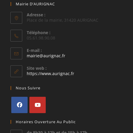
Mairie D’AURIGNAC
Adresse :
Place de la mairie, 31420 AURIGNAC
Téléphone :
05.61.98.90.08
E-mail :
S’ouvre
mairie@aurignac.fr
dans
votre
Site web :
application
https://www.aurignac.fr
Nous Suivre
S’ouvre
S’ouvre
Horaires Ouverture Au Public
dans
dans
un
un
de 8h30 à 12h et de 15h à 17h