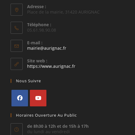
Adresse :
Place de la mairie, 31420 AURIGNAC
Téléphone :
05.61.98.90.08
E-mail :
S’ouvre
mairie@aurignac.fr
dans
votre
Site web :
application
https://www.aurignac.fr
Nous Suivre
S’ouvre
S’ouvre
Horaires Ouverture Au Public
dans
dans
un
un
de 8h30 à 12h et de 15h à 17h
du lundi au vendredi
nouvel
nouvel