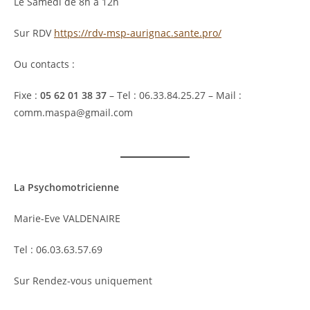
Le Samedi de 8h à 12h
Sur RDV
https://rdv-msp-aurignac.sante.pro/
Ou contacts :
Fixe :
05 62 01 38 37
– Tel : 06.33.84.25.27 – Mail :
comm.maspa@gmail.com
La Psychomotricienne
Marie-Eve VALDENAIRE
Tel : 06.03.63.57.69
Sur Rendez-vous uniquement