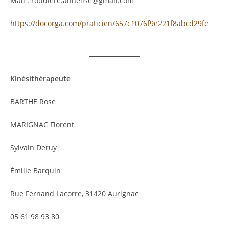
Mail : roudiere.annelise@gmail.com
https://docorga.com/praticien/657c1076f9e221f8abcd29fe
Kinésithérapeute
BARTHE Rose
MARIGNAC Florent
Sylvain Deruy
Émilie Barquin
Rue Fernand Lacorre, 31420 Aurignac
05 61 98 93 80