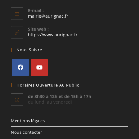
E-mail :
S’ouvre
mairie@aurignac.fr
dans
votre
Site web :
application
https://www.aurignac.fr
Nous Suivre
S’ouvre
S’ouvre
Horaires Ouverture Au Public
dans
dans
un
un
de 8h30 à 12h et de 15h à 17h
du lundi au vendredi
nouvel
nouvel
onglet
onglet
Mentions légales
Nous contacter