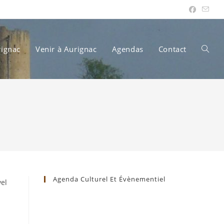
rignac
Venir à Aurignac
Agendas
Contact
Toggle
websit
search
Agenda Culturel Et Évènementiel
vel