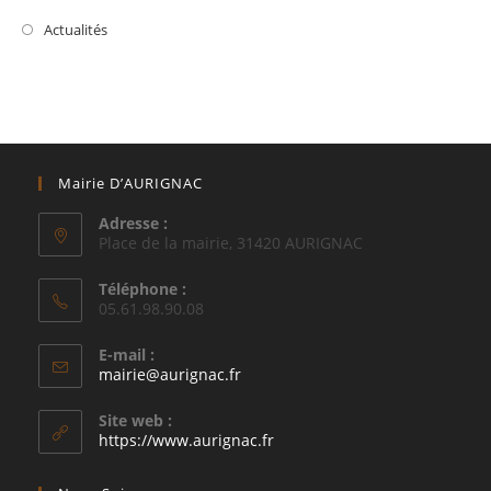
Actualités
Mairie D’AURIGNAC
Adresse :
Place de la mairie, 31420 AURIGNAC
Téléphone :
05.61.98.90.08
E-mail :
S’ouvre
mairie@aurignac.fr
dans
votre
Site web :
application
https://www.aurignac.fr