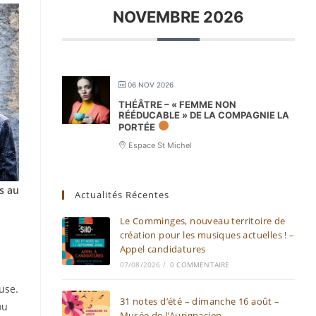
NOVEMBRE 2026
06 NOV 2026
THÉÂTRE – « FEMME NON
RÉÉDUCABLE » DE LA COMPAGNIE LA
PORTÉE
Espace St Michel
s au
Actualités Récentes
Le Comminges, nouveau territoire de
création pour les musiques actuelles ! –
Appel candidatures
07/08/2026
/
0 COMMENTAIRE
use.
31 notes d’été – dimanche 16 août –
ou
Musée de l’Aurignacien