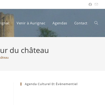
rignac
Venir à Aurignac
Agendas
Contact
Toggle
Cour du château
websit
château
search
Agenda Culturel Et Évènementiel