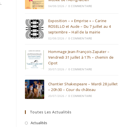
.
04/08/2026
/
0 COMMENTAIRE
Exposition – « Emprise » – Carine
ROSELLO et Aude – Du 7 juillet au 4
septembre – Hall de la mairie
02/08/2026
/
0 COMMENTAIRE
Hommage Jean-François Zapater –
Vendredi 31 juillet à 17h – chemin de
Cipot
30/07/2026
/
0 COMMENTAIRE
Chantier Shakespeare – Mardi 28 juillet
– 20h30 – Cour du château
20/07/2026
/
0 COMMENTAIRE
Toutes Les Actualités
Actualités