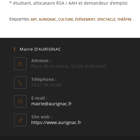
* étudiant, allocataire RSA / AAH et demandeur d’emploi
ÉTIQUETTES
:
ART
,
AURIGNAC
,
CULTURE
,
ÉVÉNEMENT
,
SPECTACLE
,
THÉÂTRE
Mairie D’AURIGNAC
Adresse :
Place de la mairie, 31420 AURIGNAC
Téléphone :
05.61.98.90.08
E-mail :
S’ouvre
mairie@aurignac.fr
dans
votre
Site web :
application
https://www.aurignac.fr