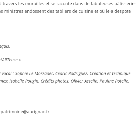
 à travers les murailles et se raconte dans de fabuleuses pâtisseries
es ministres endossent des tabliers de cuisine et où le·a despote
nquis
.
ntARTeuse ».
vocal : Sophie Le Morzadec​, Cédric Rodriguez​. Création et technique
es: Isabelle Pougin.​​ Crédits photos: Olivier Asselin, Pauline Potelle.
epatrimoine@aurignac.fr