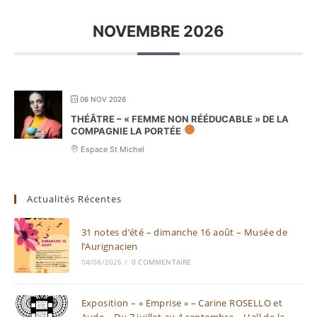
NOVEMBRE 2026
06 NOV 2026
THÉÂTRE – « FEMME NON RÉÉDUCABLE » DE LA
COMPAGNIE LA PORTÉE
Espace St Michel
Actualités Récentes
31 notes d’été – dimanche 16 août – Musée de
l’Aurignacien
04/08/2026
/
0 COMMENTAIRE
Exposition – « Emprise » – Carine ROSELLO et
Aude – Du 7 juillet au 4 septembre – Hall de la