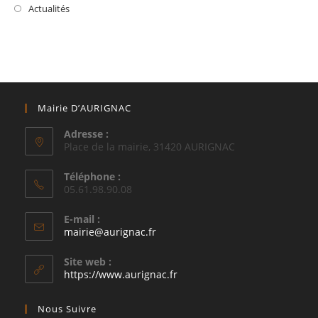
Actualités
Mairie D’AURIGNAC
Adresse :
Place de la mairie, 31420 AURIGNAC
Téléphone :
05.61.98.90.08
E-mail :
S’ouvre
mairie@aurignac.fr
dans
votre
Site web :
application
https://www.aurignac.fr
Nous Suivre