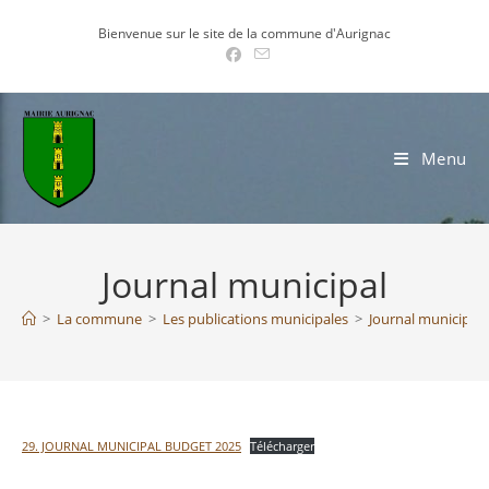
Skip
Bienvenue sur le site de la commune d'Aurignac
to
content
Menu
Journal municipal
>
La commune
>
Les publications municipales
>
Journal municipal
29. JOURNAL MUNICIPAL BUDGET 2025
Télécharger