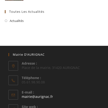
Toutes Les Actualités
Actualités
Mairie D’AURIGNAC
Adresse :
Place de la mairie, 31420 AURIGNAC
Téléphone :
05.61.98.90.08
E-mail :
S’ouvre
mairie@aurignac.fr
dans
votre
Site web :