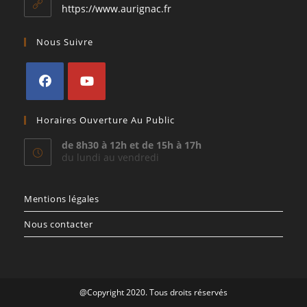
application
https://www.aurignac.fr
Nous Suivre
S’ouvre
S’ouvre
Horaires Ouverture Au Public
dans
dans
un
un
de 8h30 à 12h et de 15h à 17h
du lundi au vendredi
nouvel
nouvel
onglet
onglet
Mentions légales
Nous contacter
@Copyright 2020. Tous droits réservés