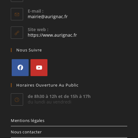
E-mail :
S’ouvre
mairie@aurignac.fr
dans
votre
Site web :
application
https://www.aurignac.fr
Nous Suivre
S’ouvre
S’ouvre
Horaires Ouverture Au Public
dans
dans
un
un
de 8h30 à 12h et de 15h à 17h
du lundi au vendredi
nouvel
nouvel
onglet
onglet
Mentions légales
Nous contacter