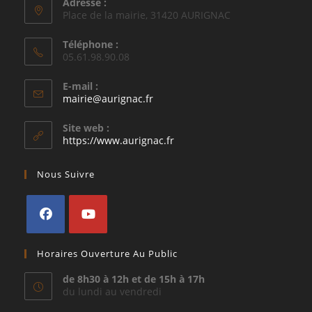
Adresse :
Place de la mairie, 31420 AURIGNAC
Téléphone :
05.61.98.90.08
E-mail :
S’ouvre
mairie@aurignac.fr
dans
votre
Site web :
application
https://www.aurignac.fr
Nous Suivre
S’ouvre
S’ouvre
Horaires Ouverture Au Public
dans
dans
un
un
de 8h30 à 12h et de 15h à 17h
du lundi au vendredi
nouvel
nouvel
onglet
onglet