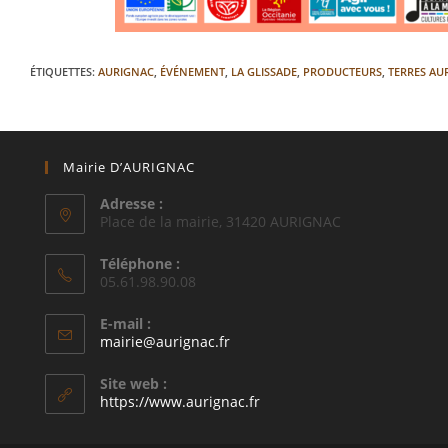
ÉTIQUETTES
:
AURIGNAC
,
ÉVÉNEMENT
,
LA GLISSADE
,
PRODUCTEURS
,
TERRES AU
Mairie D’AURIGNAC
Adresse :
Place de la mairie, 31420 AURIGNAC
Téléphone :
05.61.98.90.08
E-mail :
S’ouvre
mairie@aurignac.fr
dans
votre
Site web :
application
https://www.aurignac.fr