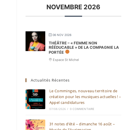
NOVEMBRE 2026
06 NOV 2026
THÉÂTRE – « FEMME NON
RÉÉDUCABLE » DE LA COMPAGNIE LA
PORTÉE
Espace St Michel
Actualités Récentes
Le Comminges, nouveau territoire de
création pour les musiques actuelles ! –
Appel candidatures
07/08/2026
/
0 COMMENTAIRE
31 notes d’été – dimanche 16 août –
Musée de l’Aurignacien