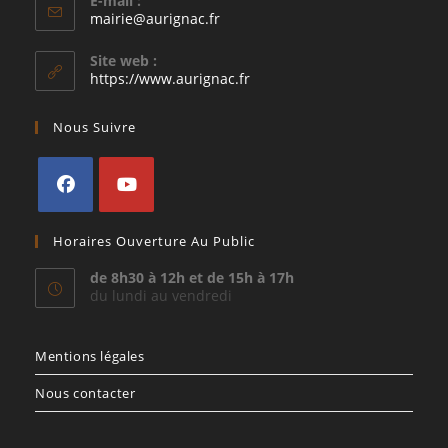
E-mail :
S’ouvre
mairie@aurignac.fr
dans
votre
Site web :
application
https://www.aurignac.fr
Nous Suivre
S’ouvre
S’ouvre
Horaires Ouverture Au Public
dans
dans
un
un
de 8h30 à 12h et de 15h à 17h
du lundi au vendredi
nouvel
nouvel
onglet
onglet
Mentions légales
Nous contacter