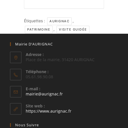
Étiquettes :
,
AURIGNAC
,
PATRIMOINE
VISITE GUIDÉE
Mairie D’AURIGNAC
Adresse :
Place de la mairie, 31420 AURIGNAC
Téléphone :
05.61.98.90.08
E-mail :
S’ouvre
mairie@aurignac.fr
dans
votre
Site web :
application
https://www.aurignac.fr
Nous Suivre