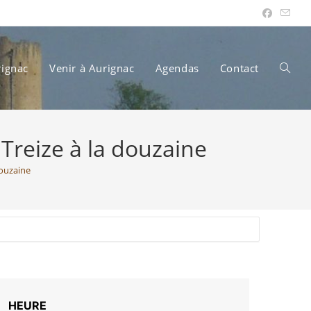
rignac
Venir à Aurignac
Agendas
Contact
Toggle
Treize à la douzaine
websit
douzaine
search
HEURE