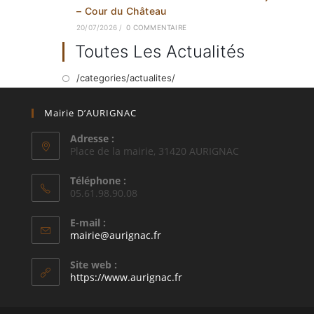
– Cour du Château
20/07/2026
/
0 COMMENTAIRE
Toutes Les Actualités
/categories/actualites/
Mairie D’AURIGNAC
Adresse :
Place de la mairie, 31420 AURIGNAC
Téléphone :
05.61.98.90.08
E-mail :
S’ouvre
mairie@aurignac.fr
dans
votre
Site web :
application
https://www.aurignac.fr