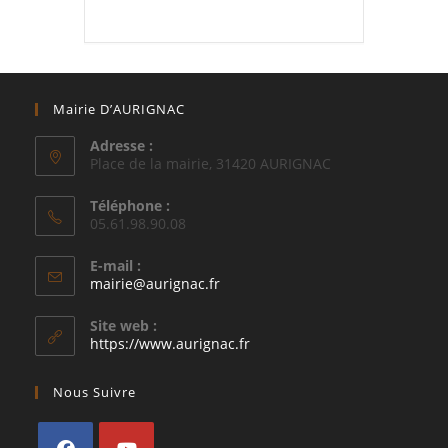
Mairie D’AURIGNAC
Adresse :
Place de la mairie, 31420 AURIGNAC
Téléphone :
05.61.98.90.08
E-mail :
S’ouvre
mairie@aurignac.fr
dans
votre
Site web :
application
https://www.aurignac.fr
Nous Suivre