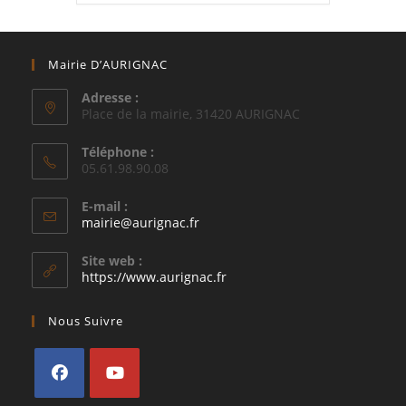
Mairie D’AURIGNAC
Adresse :
Place de la mairie, 31420 AURIGNAC
Téléphone :
05.61.98.90.08
E-mail :
S’ouvre
mairie@aurignac.fr
dans
votre
Site web :
application
https://www.aurignac.fr
Nous Suivre