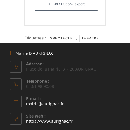
+ iCal / Outlook export
Étiquettes :
,
SPECTACLE
THEATRE
Mairie D’AURIGNAC
Adresse :
Place de la mairie, 31420 AURIGNAC
Téléphone :
05.61.98.90.08
E-mail :
S’ouvre
mairie@aurignac.fr
dans
votre
Site web :
application
https://www.aurignac.fr