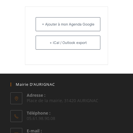
+ Ajouter à mon Agenda Google
+ iCal / Outlook export
Mairie D’AURIGNAC
Adresse :
Place de la mairie, 31420 AURIGNAC
Téléphone :
05.61.98.90.08
E-mail :