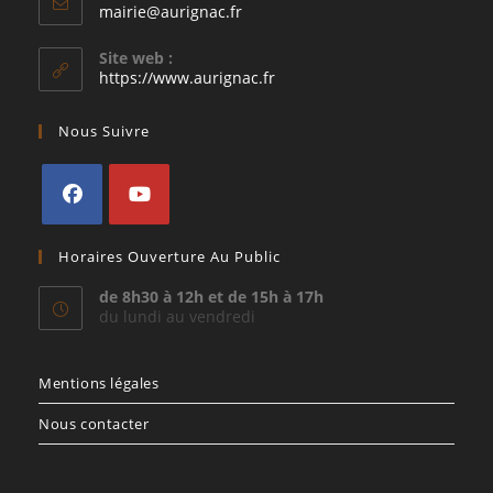
S’ouvre
mairie@aurignac.fr
dans
votre
Site web :
application
https://www.aurignac.fr
Nous Suivre
S’ouvre
S’ouvre
Horaires Ouverture Au Public
dans
dans
un
un
de 8h30 à 12h et de 15h à 17h
du lundi au vendredi
nouvel
nouvel
onglet
onglet
Mentions légales
Nous contacter