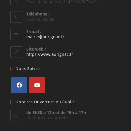
Place de la mairie, 31420 AURIGNAC
Téléphone :
05.61.98.90.08
E-mail :
S’ouvre
mairie@aurignac.fr
dans
votre
Site web :
application
https://www.aurignac.fr
Nous Suivre
S’ouvre
S’ouvre
Horaires Ouverture Au Public
dans
dans
un
un
de 8h30 à 12h et de 15h à 17h
du lundi au vendredi
nouvel
nouvel
onglet
onglet