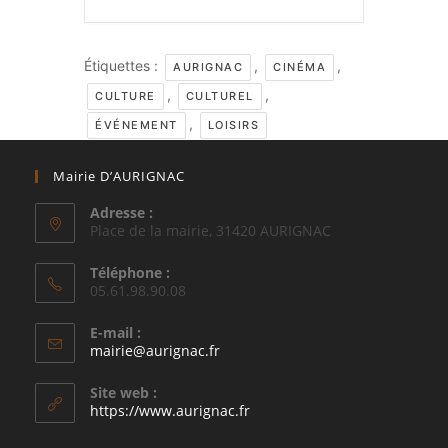
Étiquettes :
,
,
AURIGNAC
CINÉMA
,
,
CULTURE
CULTUREL
,
ÉVÉNEMENT
LOISIRS
Mairie D’AURIGNAC
Adresse :
Place de la mairie, 31420 AURIGNAC
Téléphone :
05.61.98.90.08
E-mail :
S’ouvre
mairie@aurignac.fr
dans
votre
Site web :
application
https://www.aurignac.fr