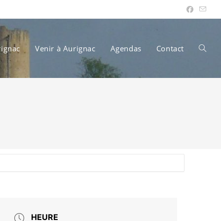
rignac
Venir à Aurignac
Agendas
Contact
Toggle
websit
search
HEURE