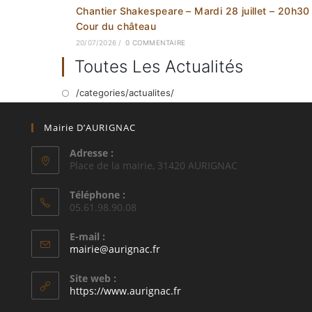
Chantier Shakespeare – Mardi 28 juillet – 20h30
Cour du château
20/07/2026
/
0 COMMENTAIRE
Toutes Les Actualités
/categories/actualites/
Mairie D’AURIGNAC
Adresse :
Place de la mairie, 31420 AURIGNAC
Téléphone :
05.61.98.90.08
E-mail :
S’ouvre
mairie@aurignac.fr
dans
votre
Site web :
application
https://www.aurignac.fr