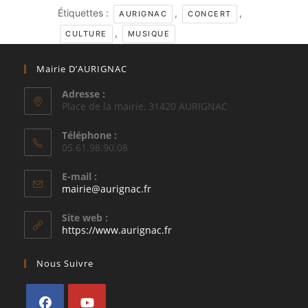
Étiquettes :
,
,
AURIGNAC
CONCERT
,
CULTURE
MUSIQUE
Mairie D’AURIGNAC
Adresse :
Place de la mairie, 31420 AURIGNAC
Téléphone :
05.61.98.90.08
E-mail :
S’ouvre
mairie@aurignac.fr
dans
votre
Site web :
application
https://www.aurignac.fr
Nous Suivre