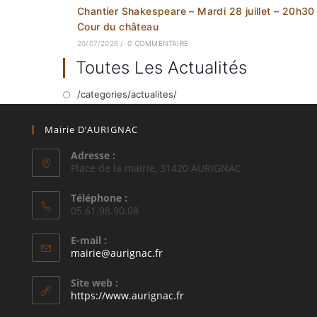
Chantier Shakespeare – Mardi 28 juillet – 20h30
Cour du château
20/07/2026
/
0 COMMENTAIRE
Toutes Les Actualités
/categories/actualites/
Mairie D’AURIGNAC
Adresse :
Place de la mairie, 31420 AURIGNAC
Téléphone :
05.61.98.90.08
E-mail :
S’ouvre
mairie@aurignac.fr
dans
votre
Site web :
application
https://www.aurignac.fr