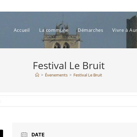
Accueil
La commune
Démarches
Vivre à Au
Festival Le Bruit
>
Évenements
>
Festival Le Bruit
t
DATE