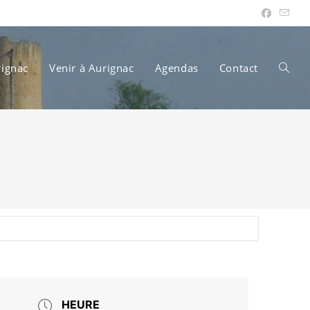
rignac
Venir à Aurignac
Agendas
Contact
Toggle
websit
search
HEURE