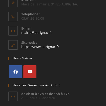
Place de la mairie, 31420 AURIGNAC
Téléphone :
05.61.98.90.08
E-mail :
S’ouvre
mairie@aurignac.fr
dans
votre
Site web :
application
https://www.aurignac.fr
Nous Suivre
S’ouvre
S’ouvre
Horaires Ouverture Au Public
dans
dans
un
un
de 8h30 à 12h et de 15h à 17h
du lundi au vendredi
nouvel
nouvel
onglet
onglet