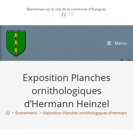
Skip
Bienvenue sur le site de la commune d'Aurignac
to
content
Menu
Exposition Planches
ornithologiques
d’Hermann Heinzel
>
Évenements
>
Exposition Planches ornithologiques d’Hermann He