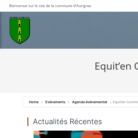
Skip
Bienvenue sur le site de la commune d'Aurignac
to
content
Equit’en
Home
Evènements
Agenda évènementiel
Equit’en Commi
Actualités Récentes