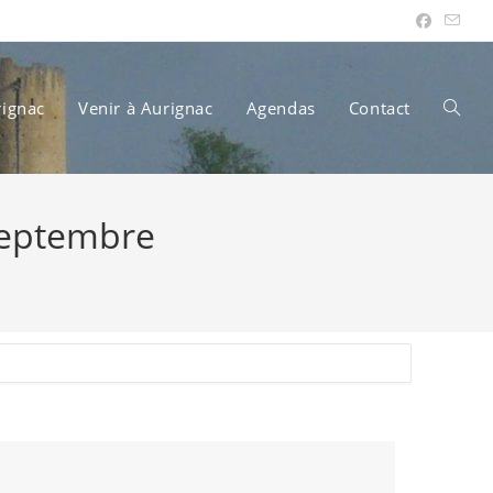
rignac
Venir à Aurignac
Agendas
Contact
Toggle
septembre
websit
search