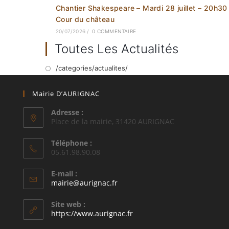
Chantier Shakespeare – Mardi 28 juillet – 20h30
Cour du château
20/07/2026
/
0 COMMENTAIRE
Toutes Les Actualités
/categories/actualites/
Mairie D’AURIGNAC
Adresse :
Place de la mairie, 31420 AURIGNAC
Téléphone :
05.61.98.90.08
E-mail :
S’ouvre
mairie@aurignac.fr
dans
votre
Site web :
application
https://www.aurignac.fr