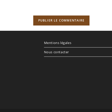
re
e
cultatif)
Mentions légales
Nous contacter