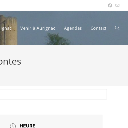
rignac
Venir à Aurignac
Agendas
Contact
Toggle
ontes
websit
search
HEURE