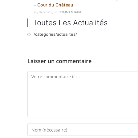
– Cour du Château
20/07/2026
/
0 COMMENTAIRE
Toutes Les Actualités
/categories/actualites/
Laisser un commentaire
Comment
Enter
your