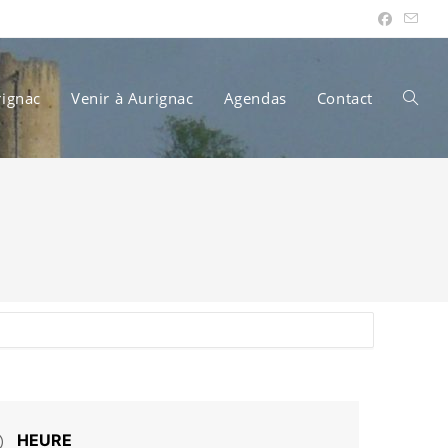
rignac
Venir à Aurignac
Agendas
Contact
Toggle
websit
search
HEURE