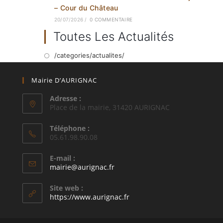
– Cour du Château
20/07/2026
/
0 COMMENTAIRE
Toutes Les Actualités
/categories/actualites/
Mairie D’AURIGNAC
Adresse :
Place de la mairie, 31420 AURIGNAC
Téléphone :
05.61.98.90.08
E-mail :
S’ouvre
mairie@aurignac.fr
dans
votre
Site web :
application
https://www.aurignac.fr