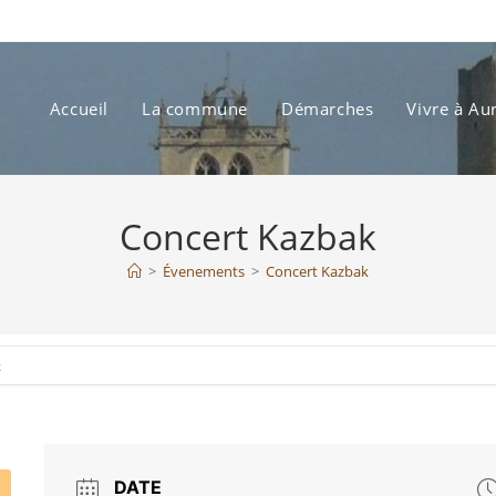
Accueil
La commune
Démarches
Vivre à Au
Concert Kazbak
>
Évenements
>
Concert Kazbak
k
DATE