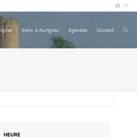
rignac
Venir à Aurignac
Agendas
Contact
Toggle
websit
search
HEURE