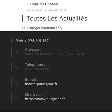
– Cour du Château
20/07/2026
/
0 COMMENTAIRE
Toutes Les Actualités
/categories/actualites/
Mairie D’AURIGNAC
Adresse :
Place de la mairie, 31420 AURIGNAC
Téléphone :
05.61.98.90.08
E-mail :
S’ouvre
mairie@aurignac.fr
dans
votre
Site web :
application
https://www.aurignac.fr