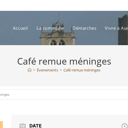
Accueil
La commune
Démarches
Vivre à Au
Café remue méninges
>
Évenements
>
Café remue méninges
ninges
DATE