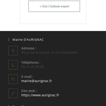
+ iCal / Outlook export
Mairie D’AURIGNAC
Adresse :
Place de la mairie, 31420 AURIGNAC
Téléphone :
05.61.98.90.08
E-mail :
S’ouvre
mairie@aurignac.fr
dans
votre
Site web :
application
https://www.aurignac.fr