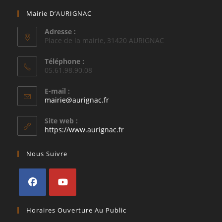
Mairie D’AURIGNAC
Adresse :
Place de la mairie, 31420 AURIGNAC
Téléphone :
05.61.98.90.08
E-mail :
S’ouvre
mairie@aurignac.fr
dans
votre
Site web :
application
https://www.aurignac.fr
Nous Suivre
S’ouvre
S’ouvre
Horaires Ouverture Au Public
dans
dans