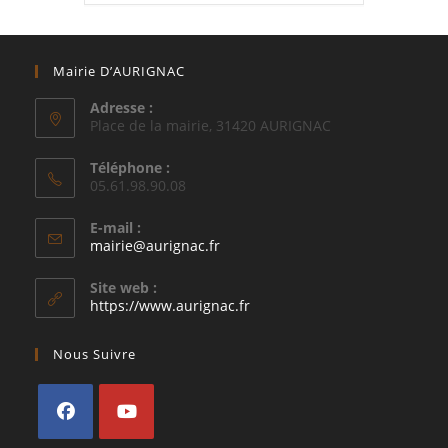
Mairie D’AURIGNAC
Adresse :
Place de la mairie, 31420 AURIGNAC
Téléphone :
05.61.98.90.08
E-mail :
S’ouvre
mairie@aurignac.fr
dans
votre
Site web :
application
https://www.aurignac.fr
Nous Suivre