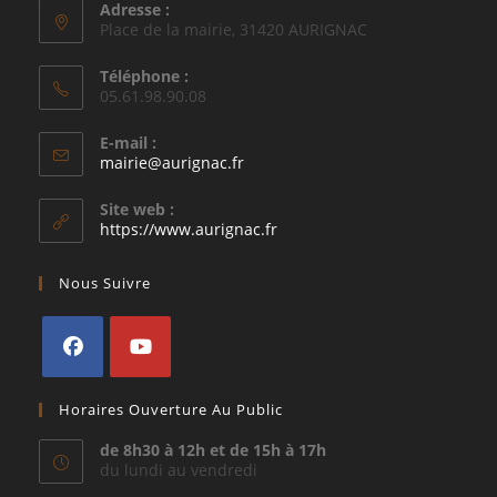
Adresse :
Place de la mairie, 31420 AURIGNAC
Téléphone :
05.61.98.90.08
E-mail :
S’ouvre
mairie@aurignac.fr
dans
votre
Site web :
application
https://www.aurignac.fr
Nous Suivre
S’ouvre
S’ouvre
Horaires Ouverture Au Public
dans
dans
un
un
de 8h30 à 12h et de 15h à 17h
du lundi au vendredi
nouvel
nouvel