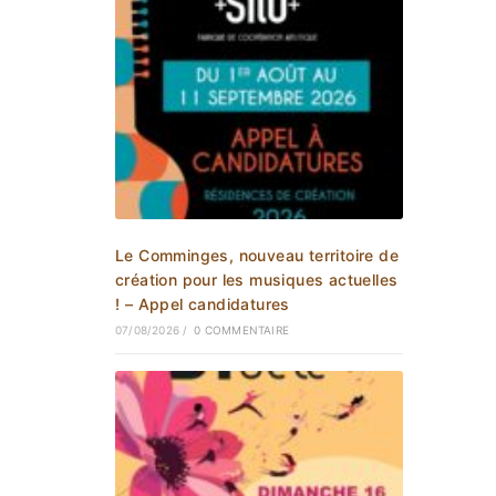
Le Comminges, nouveau territoire de
création pour les musiques actuelles
! – Appel candidatures
07/08/2026
/
0 COMMENTAIRE