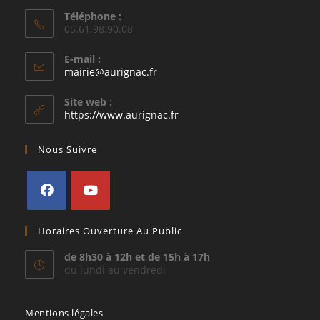
Téléphone :
05.61.98.90.08
E-mail :
S’ouvre
mairie@aurignac.fr
dans
votre
Site web :
application
https://www.aurignac.fr
Nous Suivre
S’ouvre
S’ouvre
Horaires Ouverture Au Public
dans
dans
un
un
de 8h30 à 12h et de 15h à 17h
du lundi au vendredi
nouvel
nouvel
onglet
onglet
Mentions légales