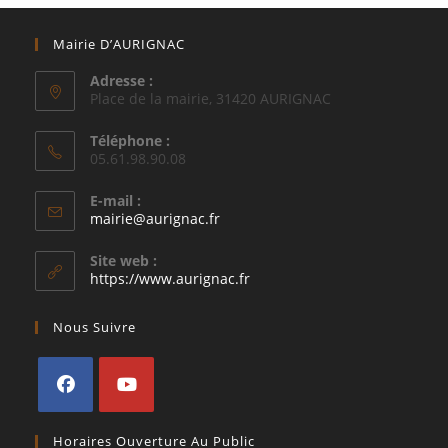
Mairie D’AURIGNAC
Adresse :
Place de la mairie, 31420 AURIGNAC
Téléphone :
05.61.98.90.08
E-mail :
S’ouvre
mairie@aurignac.fr
dans
votre
Site web :
application
https://www.aurignac.fr
Nous Suivre
S’ouvre
S’ouvre
Horaires Ouverture Au Public