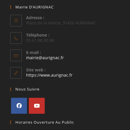
Mairie D’AURIGNAC
Adresse :
Place de la mairie, 31420 AURIGNAC
Téléphone :
05.61.98.90.08
E-mail :
S’ouvre
mairie@aurignac.fr
dans
votre
Site web :
application
https://www.aurignac.fr
Nous Suivre
S’ouvre
S’ouvre
Horaires Ouverture Au Public
dans
dans