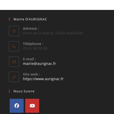
Mairie D’AURIGNAC
Adresse :
Place de la mairie, 31420 AURIGNAC
Téléphone :
05.61.98.90.08
E-mail :
S’ouvre
mairie@aurignac.fr
dans
votre
Site web :
application
https://www.aurignac.fr
Nous Suivre