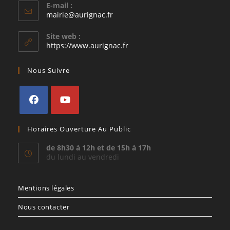
E-mail :
S’ouvre
mairie@aurignac.fr
dans
votre
Site web :
application
https://www.aurignac.fr
Nous Suivre
S’ouvre
S’ouvre
Horaires Ouverture Au Public
dans
dans
un
un
de 8h30 à 12h et de 15h à 17h
du lundi au vendredi
nouvel
nouvel
onglet
onglet
Mentions légales
Nous contacter