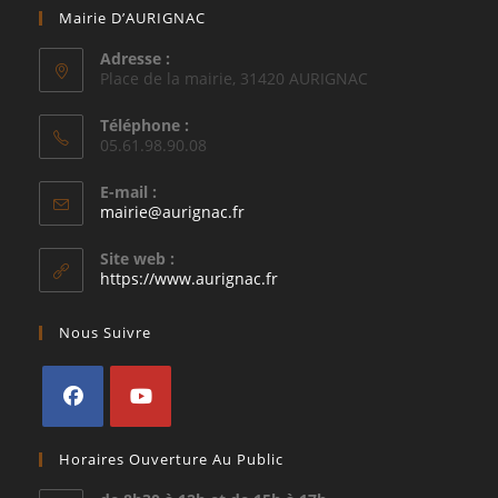
Mairie D’AURIGNAC
Adresse :
Place de la mairie, 31420 AURIGNAC
Téléphone :
05.61.98.90.08
E-mail :
S’ouvre
mairie@aurignac.fr
dans
votre
Site web :
application
https://www.aurignac.fr
Nous Suivre
S’ouvre
S’ouvre
Horaires Ouverture Au Public
dans
dans
un
un