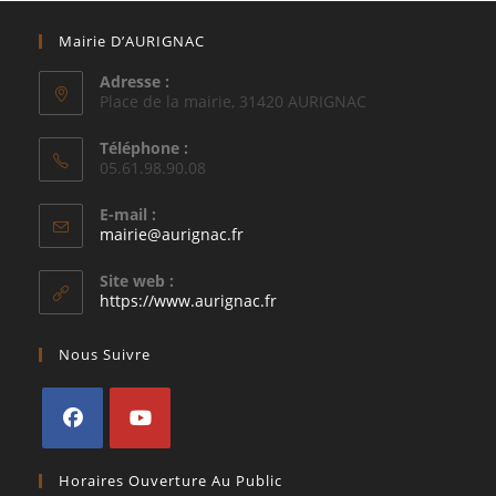
Mairie D’AURIGNAC
Adresse :
Place de la mairie, 31420 AURIGNAC
Téléphone :
05.61.98.90.08
E-mail :
S’ouvre
mairie@aurignac.fr
dans
votre
Site web :
application
https://www.aurignac.fr
Nous Suivre
S’ouvre
S’ouvre
Horaires Ouverture Au Public
dans
dans