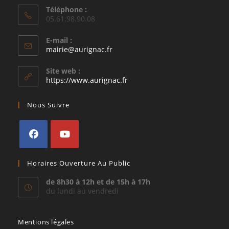
Téléphone :
05.61.98.90.08
E-mail :
S’ouvre
mairie@aurignac.fr
dans
votre
Site web :
application
https://www.aurignac.fr
Nous Suivre
S’ouvre
S’ouvre
Horaires Ouverture Au Public
dans
dans
un
un
de 8h30 à 12h et de 15h à 17h
du lundi au vendredi
nouvel
nouvel
onglet
onglet
Mentions légales