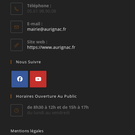
Téléphone :
05.61.98.90.08
E-mail :
S’ouvre
mairie@aurignac.fr
dans
votre
Site web :
application
https://www.aurignac.fr
Nous Suivre
S’ouvre
S’ouvre
Horaires Ouverture Au Public
dans
dans
un
un
de 8h30 à 12h et de 15h à 17h
du lundi au vendredi
nouvel
nouvel
onglet
onglet
Mentions légales