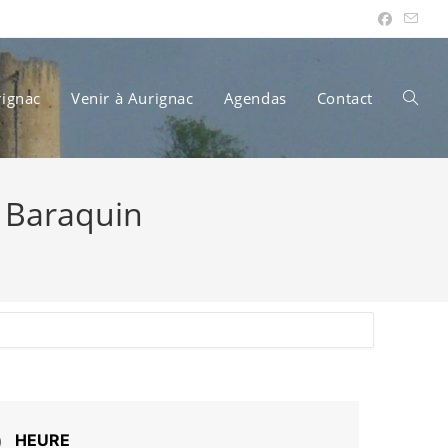
rignac
Venir à Aurignac
Agendas
Contact
Toggle
t Baraquin
websit
search
HEURE