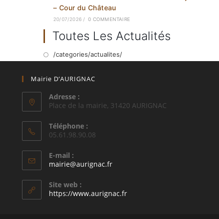
– Cour du Château
20/07/2026
/
0 COMMENTAIRE
Toutes Les Actualités
/categories/actualites/
Mairie D’AURIGNAC
Adresse :
Place de la mairie, 31420 AURIGNAC
Téléphone :
05.61.98.90.08
E-mail :
S’ouvre
mairie@aurignac.fr
dans
votre
Site web :
application
https://www.aurignac.fr