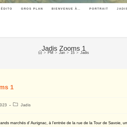
’ÉDITO
GROS PLAN
BIENVENUE À…
PORTRAIT
JADI
Jadis Zooms 1
>
PM
>
Jan
>
15
>
Jadis
oms 1
Post
2023
Jadis
category:
ands marchés d’ Aurignac, à l’entrée de la rue de la Tour de Savoie, u